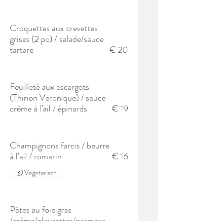
Croquettes aux crevettes
grises (2 pc) / salade/sauce
tartare
€ 20
Feuilleté aux escargots
(Thirion Veronique) / sauce
crème à l’ail / épinards
€ 19
Champignons farcis / beurre
à l’ail / romarin
€ 16
Vegetarisch
Pâtes au foie gras
/crème/pleurottes/parmesa