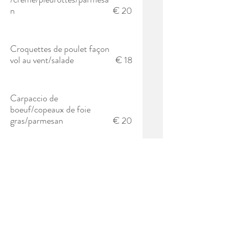
n
€ 20
Croquettes de poulet façon
vol au vent/salade
€ 18
Carpaccio de
boeuf/copeaux de foie
gras/parmesan
€ 20
Tenez-vous au courant de nos
dernières nouveautés!
S'abonner