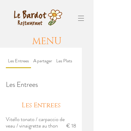
MENU
Les Entrees
A partager
Les Plats
Les Desserts
Les Entrees
Les Entrees
Vitello tonato / carpaccio de
veau / vinaigrette au thon
€ 18