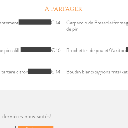
A partager
lentement
€ 14
Carpaccio de Bresaola/fromage
de pin
 piccalilli
€ 16
Brochettes de poulet/Yakitori
tartare citron
€ 14
Boudin blanc/oignons frits/k
 dernières nouveautés!