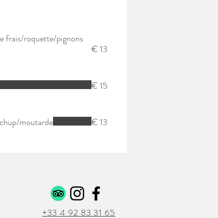
 frais/roquette/pignons
€ 13
€ 15
etchup/moutarde
€ 13
+33 4 92 83 31 65